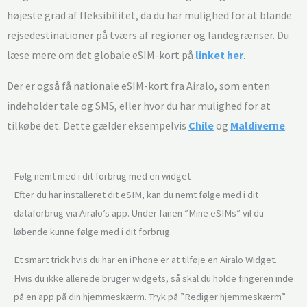
højeste grad af fleksibilitet, da du har mulighed for at blande
rejsedestinationer på tværs af regioner og landegrænser. Du
læse mere om det globale eSIM-kort på
linket her
.
Der er også få nationale eSIM-kort fra Airalo, som enten
indeholder tale og SMS, eller hvor du har mulighed for at
tilkøbe det. Dette gælder eksempelvis
Chile
og
Maldiverne
.
Følg nemt med i dit forbrug med en widget
Efter du har installeret dit eSIM, kan du nemt følge med i dit
dataforbrug via Airalo’s app. Under fanen ”Mine eSIMs” vil du
løbende kunne følge med i dit forbrug.
Et smart trick hvis du har en iPhone er at tilføje en Airalo Widget.
Hvis du ikke allerede bruger widgets, så skal du holde fingeren inde
på en app på din hjemmeskærm. Tryk på ”Rediger hjemmeskærm”