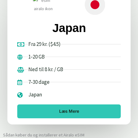
Japan
Fra 29 kr. ($4.5)
1-20 GB
Ned til 8 kr. / GB
7-30 dage
Japan
Læs Mere
Sådan køber du og installerer et Airalo eSIM