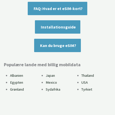
FAQ: Hvad er et eSIM-kort?
Installationsguide
Kan du bruge eSIM?
Populære lande med billig mobildata
Albanien
Japan
Thailand
Egypten
Mexico
USA
Grønland
Sydafrika
Tyrkiet
Få mobildata på hele rejsen med et regionalt eSIM-
kort