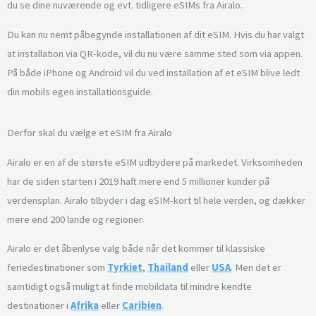
du se dine nuværende og evt. tidligere eSIMs fra Airalo.
Du kan nu nemt påbegynde installationen af dit eSIM. Hvis du har valgt
at installation via QR-kode, vil du nu være samme sted som via appen.
På både iPhone og Android vil du ved installation af et eSIM blive ledt
din mobils egen installationsguide.
Derfor skal du vælge et eSIM fra Airalo
Airalo er en af de største eSIM udbydere på markedet. Virksomheden
har de siden starten i 2019 haft mere end 5 millioner kunder på
verdensplan. Airalo tilbyder i dag eSIM-kort til hele verden, og dækker
mere end 200 lande og regioner.
Airalo er det åbenlyse valg både når det kommer til klassiske
feriedestinationer som
Tyrkiet
,
Thailand
eller
USA
. Men det er
samtidigt også muligt at finde mobildata til mindre kendte
destinationer i
Afrika
eller
Caribien
.