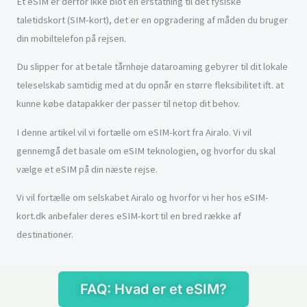
Et eSIM er derfor ikke blot en erstatning til det fysiske
taletidskort (SIM-kort), det er en opgradering af måden du bruger
din mobiltelefon på rejsen.
Du slipper for at betale tårnhøje dataroaming gebyrer til dit lokale
teleselskab samtidig med at du opnår en større fleksibilitet ift. at
kunne købe datapakker der passer til netop dit behov.
I denne artikel vil vi fortælle om eSIM-kort fra Airalo. Vi vil
gennemgå det basale om eSIM teknologien, og hvorfor du skal
vælge et eSIM på din næste rejse.
Vi vil fortælle om selskabet Airalo og hvorfor vi her hos eSIM-
kort.dk anbefaler deres eSIM-kort til en bred række af
destinationer.
FAQ: Hvad er et eSIM?