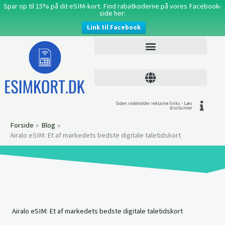
Gå
Spar op til 15% på dit eSIM-kort. Find rabatkoderne på vores Facebook-
side her:
til
Link til Facebook
indholdet
Siden indeholder reklame links - Læs
disclaimer
Forside
Blog
Airalo eSIM: Et af markedets bedste digitale taletidskort
Airalo eSIM: Et af markedets bedste digitale taletidskort