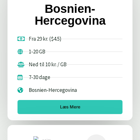
Bosnien-
Hercegovina
Fra 29 kr. ($4.5)
1-20 GB
Ned til 10 kr. / GB
7-30 dage
Bosnien-Hercegovina
Læs Mere