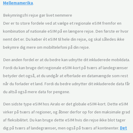
Mellemamerika
.
Bekymringsfri rejse gør livet nemmere
Der er to store fordele ved at vælge et regionale eSIM fremfor en
kombination af nationale eSIM på en længere rejse. Den første er hvor
nemt det er. Du køber ét eSIM til hele din rejse, og skal således ikke
bekymre dig mere om mobiltelefoni på din rejse.
Den anden fordel er at du bedre kan udnytte dit inkluderede mobildata.
Fordi du kan bruge det regionale eSIM-kort på tværs af landegrænser
betyder det også, at du undgår at efterlade en datamængde som rest
når du forlader et land. Fordi du bedre udnytter dit inkluderede data får
du altså også mere data for pengene.
Den sidste type eSIM hos Airalo er det globale eSIM-kort. Dette eSIM
virker på tværs af regioner, og åbner derfor op for den maksimale grad
af fleksibilitet. Du kan bruge dette eSIM hvis din rejse ikke blot tager
dig på tværs af landegrænser, men også på tværs af kontinenter.
Det