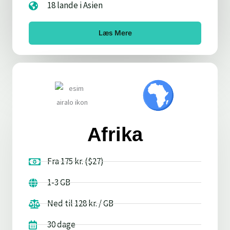
18 lande i Asien
Læs Mere
Afrika
Fra 175 kr. ($27)
1-3 GB
Ned til 128 kr. / GB
30 dage