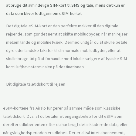
at bruge dit almindelige SIM-kort til SMS og tale, mens det kun er
data som bliver ledt gennem eSIM-kortet.
Det digitale eSIM-kort er den perfekte makker til den digitale
rejsende, som gør det nemt at skifte mobiludbyder, når man rejser
mellem lande og mobilnetværk. Dermed undgår du at skulle betale
dyre udenlandske takster til din normale mobiludbyder, eller at
skulle bruge tid på at forhandle med lokale sælgere af fysiske SIM-
kort i lufthavnsterminalen på destinationen.
Dit digitale taletidskort til rejsen
eSIM-kortene fra Airalo fungerer på samme måde som klassiske
taletidskort. Dvs. at du betaler et engangsbeløb for dit eSIM som
derefter udløber enten efter du har brugt det inkluderede data, eller
når gyldighedsperioden er udløbet. Der er altså intet abonnement,