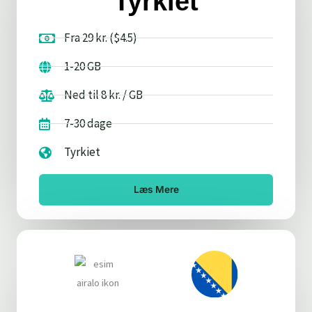
Tyrkiet
Fra 29 kr. ($4.5)
1-20 GB
Ned til 8 kr. / GB
7-30 dage
Tyrkiet
Læs Mere