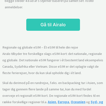
begge steder 4.6 ud af 5 stjerner baseret på samlet set 70.000
anmeldelser.
Gå til Airalo
Regionale og globale eSIM – Ét eSIM til hele din rejse
Airalo tilbyder tre forskellige slags eSIM-kort: det nationale, regionale
og globale. Det nationale eSIM fungerer i ét bestemt land eksempelvis
Canada, Sydafrika eller Vietnam. Disse eSIM er det oplagte valgt de
fleste ferierejser, hvor du kun skal opholde dig i ét land.
Skal du derimod på en rundrejse, f.eks. en backpacking tur i Asien, som
tager dig gennem flere lande på samme tur, kan du med fordel
overveje et regionalt eSIM-kort. De regionale eSIM-kort findes til en
række forskellige regioner bl.a.
Asien
,
Europa
,
Oceanien
og
Syd- og