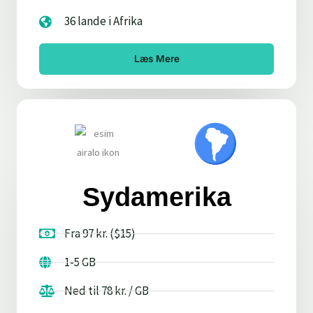
36 lande i Afrika
Læs Mere
Sydamerika
Fra 97 kr. ($15)
1-5 GB
Ned til 78 kr. / GB