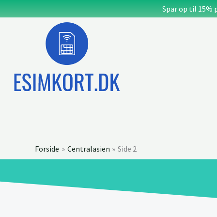
Gå
Spar op til 15% 
til
indholdet
Forside
Centralasien
Side 2