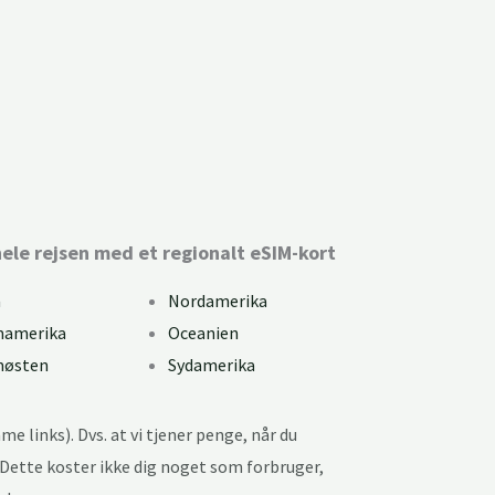
Kan du bruge eSIM?
ele rejsen med et regionalt eSIM-kort
a
Nordamerika
mamerika
Oceanien
møsten
Sydamerika
me links). Dvs. at vi tjener penge, når du
. Dette koster ikke dig noget som forbruger,