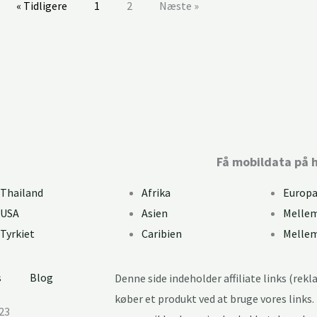
« Tidligere
1
2
Næste »
Installationsguide
Få mobildata på h
Thailand
Afrika
Europ
USA
Asien
Melle
Tyrkiet
Caribien
Melle
s
Blog
Denne side indeholder affiliate links (rekla
køber et produkt ved at bruge vores links
23