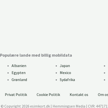
FAQ: Hvad er et eSIM-kort?
Populære lande med billig mobildata
Albanien
Japan
Egypten
Mexico
Grønland
Sydafrika
Privat Politik
Cookie Politik
Kontakt os
Om o
© Copyright 2026 esimkort.dk | Hemmingsen Media | CVR: 447171