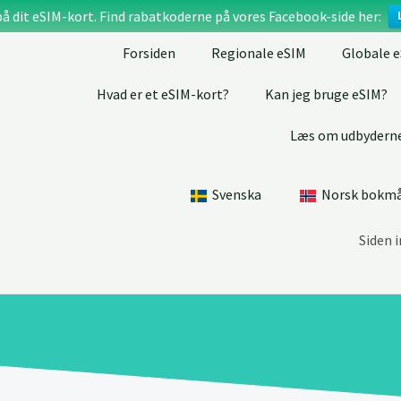
på dit eSIM-kort. Find rabatkoderne på vores Facebook-side her:
Forsiden
Regionale eSIM
Globale 
Hvad er et eSIM-kort?
Kan jeg bruge eSIM?
Læs om udbydern
Svenska
Norsk bokm
Siden 