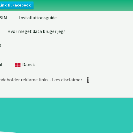
Link til Facebook
eSIM
Installationsguide
Hvor meget data bruger jeg?
e
ål
Dansk
indeholder reklame links - Læs disclaimer