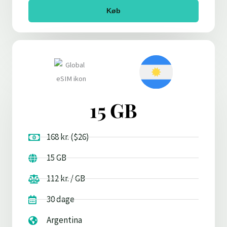
Køb
15 GB
168 kr. ($26)
15 GB
112 kr. / GB
30 dage
Argentina