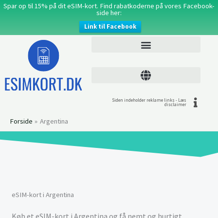
Gå
Spar op til 15% på dit eSIM-kort. Find rabatkoderne på vores Facebook-
side her:
til
Link til Facebook
indholdet
Siden indeholder reklame links - Læs
disclaimer
Forside
Argentina
eSIM-kort i Argentina
Køb et eSIM-kort i Argentina og få nemt og hurtigt