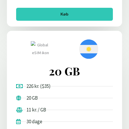
Køb
20 GB
226 kr. ($35)
20 GB
11 kr. / GB
30 dage