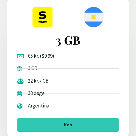
3 GB
65 kr. ($9.99)
3 GB
22 kr. / GB
30 dage
Argentina
Køb