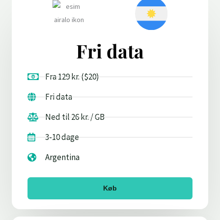
Fri data
Fra 129 kr. ($20)
Fri data
Ned til 26 kr. / GB
3-10 dage
Argentina
Køb