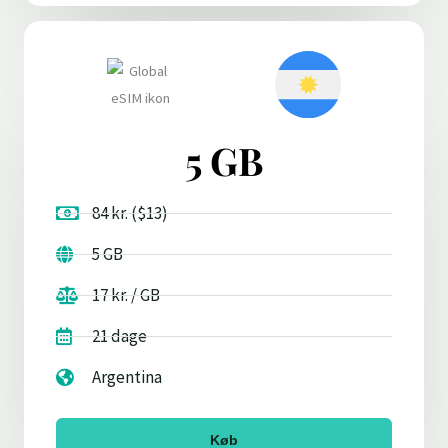
5 GB
84 kr. ($13)
5 GB
17 kr. / GB
21 dage
Argentina
Køb