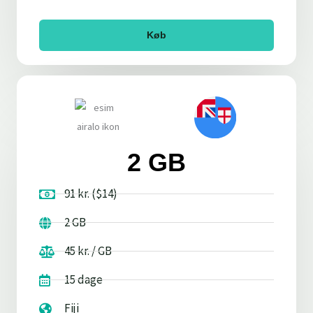
Køb
2 GB
91 kr. ($14)
2 GB
45 kr. / GB
15 dage
Fiji