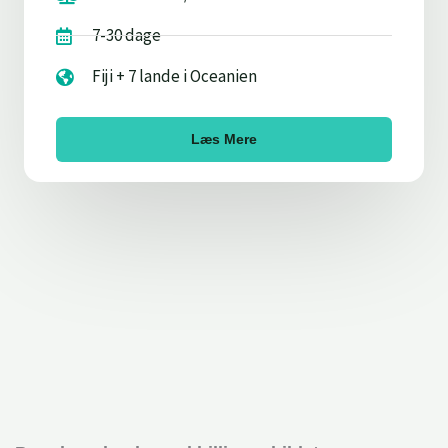
7-30 dage
Fiji + 7 lande i Oceanien
Læs Mere
FAQ: Hvad er et eSIM-kort?
Installationsguide
Kan du bruge eSIM?