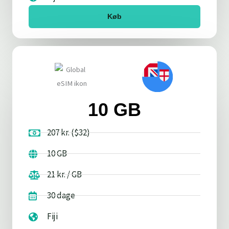
Køb
10 GB
207 kr. ($32)
10 GB
21 kr. / GB
30 dage
Fiji