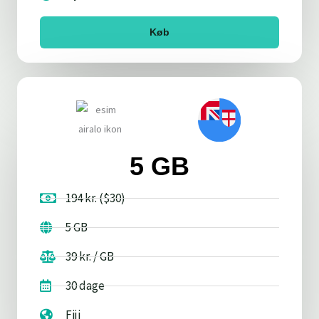
Køb
5 GB
194 kr. ($30)
5 GB
39 kr. / GB
30 dage
Fiji