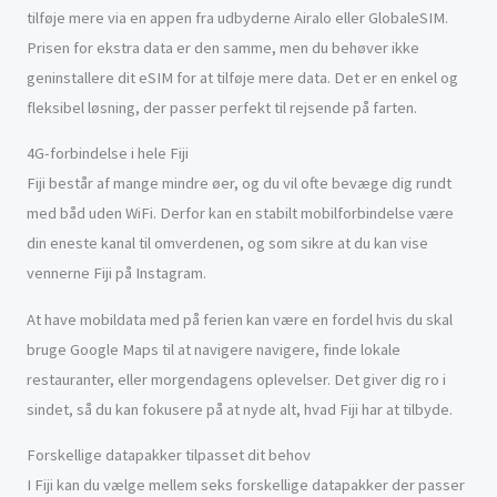
tilføje mere via en appen fra udbyderne Airalo eller GlobaleSIM.
Prisen for ekstra data er den samme, men du behøver ikke
geninstallere dit eSIM for at tilføje mere data. Det er en enkel og
fleksibel løsning, der passer perfekt til rejsende på farten.
4G-forbindelse i hele Fiji
Fiji består af mange mindre øer, og du vil ofte bevæge dig rundt
med båd uden WiFi. Derfor kan en stabilt mobilforbindelse være
din eneste kanal til omverdenen, og som sikre at du kan vise
vennerne Fiji på Instagram.
At have mobildata med på ferien kan være en fordel hvis du skal
bruge Google Maps til at navigere navigere, finde lokale
restauranter, eller morgendagens oplevelser. Det giver dig ro i
sindet, så du kan fokusere på at nyde alt, hvad Fiji har at tilbyde.
Forskellige datapakker tilpasset dit behov
I Fiji kan du vælge mellem seks forskellige datapakker der passer