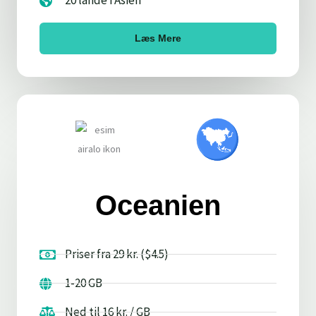
20 lande i Asien
Læs Mere
Oceanien
Priser fra 29 kr. ($4.5)
1-20 GB
Ned til 16 kr. / GB