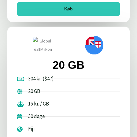
Køb
20 GB
304 kr. ($47)
20 GB
15 kr. / GB
30 dage
Fiji