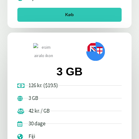
Køb
3 GB
126 kr. ($19.5)
3 GB
42 kr. / GB
30 dage
Fiji