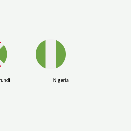
rundi
Nigeria
Kan du bruge eSIM?