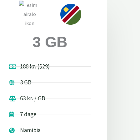
3 GB
188 kr. ($29)
3 GB
63 kr. / GB
7 dage
Namibia