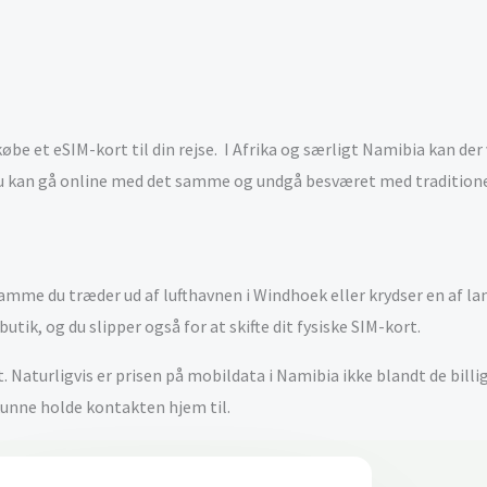
købe et eSIM-kort til din rejse. I Afrika og særligt Namibia kan de
 du kan gå online med det samme og undgå besværet med tradition
mme du træder ud af lufthavnen i Windhoek eller krydser en af la
tik, og du slipper også for at skifte dit fysiske SIM-kort.
Naturligvis er prisen på mobildata i Namibia ikke blandt de billig
 kunne holde kontakten hjem til.