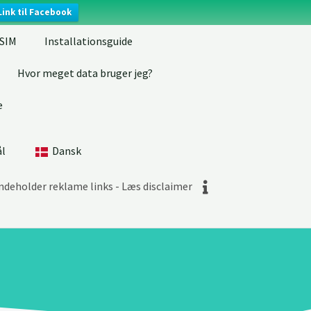
Link til Facebook
eSIM
Installationsguide
Hvor meget data bruger jeg?
e
ål
Dansk
indeholder reklame links - Læs disclaimer