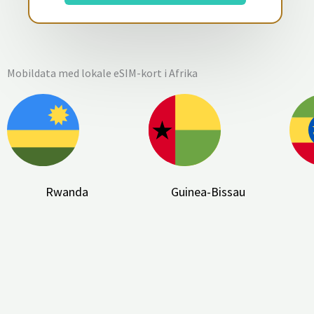
Mobildata med lokale eSIM-kort i Afrika
Rwanda
Guinea-Bissau
FAQ: Hvad er et eSIM-kort?