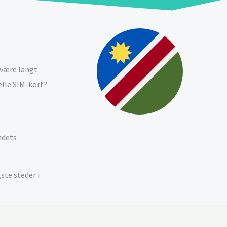
r være langt
elle SIM-kort?
ndets
ste steder i