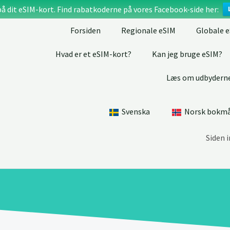
på dit eSIM-kort. Find rabatkoderne på vores Facebook-side her:
Forsiden
Regionale eSIM
Globale 
Hvad er et eSIM-kort?
Kan jeg bruge eSIM?
Læs om udbydern
Svenska
Norsk bokm
Siden 