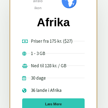
Afrika
Priser fra 175 kr. ($27)
1 - 3 GB
Ned til 128 kr. / GB
30 dage
36 lande i Afrika
Læs Mere