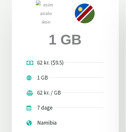
1 GB
62 kr. ($9.5)
1 GB
62 kr. / GB
7 dage
Namibia