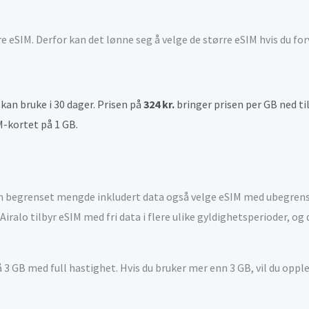
rre eSIM. Derfor kan det lønne seg å velge de større eSIM hvis du fo
kan bruke i 30 dager. Prisen på
324 kr.
bringer prisen per GB ned ti
-kortet på 1 GB.
 en begrenset mengde inkludert data også velge eSIM med ubegrens
. Airalo tilbyr eSIM med fri data i flere ulike gyldighetsperioder, og
3 GB med full hastighet. Hvis du bruker mer enn 3 GB, vil du opple