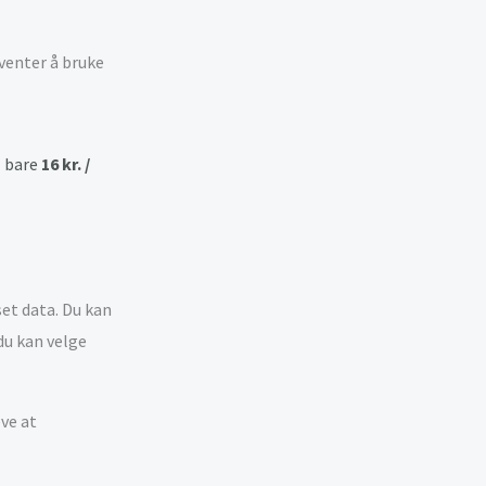
rventer å bruke
l bare
16 kr. /
et data. Du kan
 du kan velge
ve at