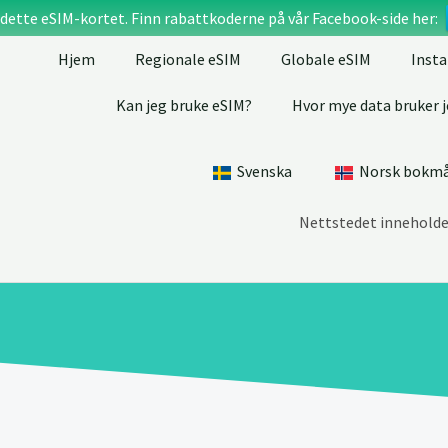
 dette eSIM-kortet. Finn rabattkoderne på vår Facebook-side her:
Hjem
Regionale eSIM
Globale eSIM
Insta
Kan jeg bruke eSIM?
Hvor mye data bruker j
Svenska
Norsk bokm
Nettstedet inneholder