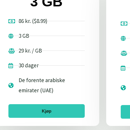
3 GB
86 kr. ($8.99)
3 GB
29 kr. / GB
30 dager
De forente arabiske
emirater (UAE)
Kjøp