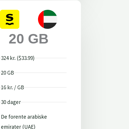
20 GB
324 kr. ($33.99)
20 GB
16 kr. / GB
30 dager
De forente arabiske
emirater (UAE)