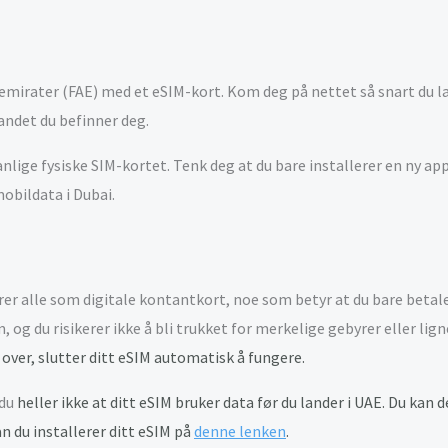
e emirater (FAE) med et eSIM-kort. Kom deg på nettet så snart du l
landet du befinner deg.
anlige fysiske SIM-kortet. Tenk deg at du bare installerer en ny a
mobildata i Dubai.
rer alle som digitale kontantkort, noe som betyr at du bare betal
 og du risikerer ikke å bli trukket for merkelige gebyrer eller lig
 over, slutter ditt eSIM automatisk å fungere.
 du
heller ikke
at ditt eSIM bruker data før du lander i UAE. Du kan d
n du installerer ditt eSIM på
denne lenken
.