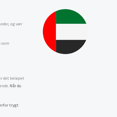
ander, og vær
pp som
er det beløpet
nende.
Når du
erfor trygt