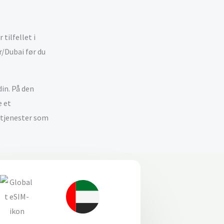
tilfellet i
r/Dubai før du
din. På den
e et
etjenester som