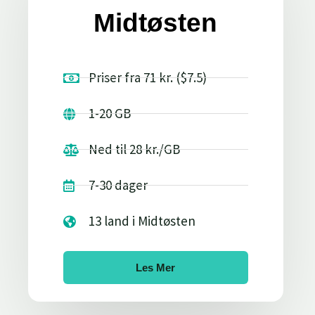
Midtøsten
Priser fra 71 kr. ($7.5)
1-20 GB
Ned til 28 kr./GB
7-30 dager
13 land i Midtøsten
Les Mer