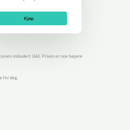
Kjøp
egionen inkludert UAE. Prisen er noe høyere
e for deg.