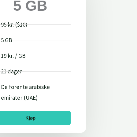
5 GB
95 kr. ($10)
5 GB
19 kr. / GB
21 dager
De forente arabiske
emirater (UAE)
Kjøp