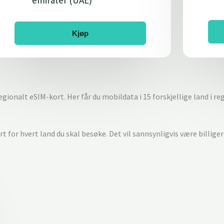
emirater (UAE)
Kjøp
egionalt eSIM-kort. Her får du mobildata i 15 forskjellige land i r
t for hvert land du skal besøke. Det vil sannsynligvis være billiger