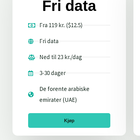
Fri data
Fra 119 kr. ($12.5)
Fri data
Ned til 23 kr./dag
3-30 dager
De forente arabiske
emirater (UAE)
Kjøp