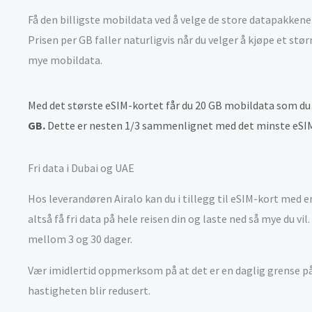
Få den billigste mobildata ved å velge de store datapakkene
Prisen per GB faller naturligvis når du velger å kjøpe et stø
mye mobildata.
Med det største eSIM-kortet får du 20 GB mobildata som du 
GB.
Dette er nesten 1/3 sammenlignet med det minste eSIM
Fri data i Dubai og UAE
Hos leverandøren Airalo kan du i tillegg til eSIM-kort med
altså få fri data på hele reisen din og laste ned så mye du vil
mellom 3 og 30 dager.
Vær imidlertid oppmerksom på at det er en daglig grense på 
hastigheten blir redusert.