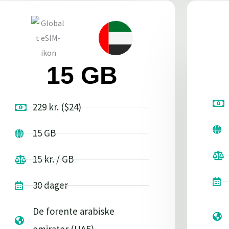
15 GB
229 kr. ($24)
15 GB
15 kr. / GB
30 dager
De forente arabiske