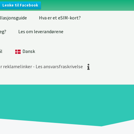
Lenke til Facebook
llasjonsguide
Hva er et eSIM-kort?
eg?
Les om leverandørene
ål
Dansk
 reklamelinker - Les ansvarsfraskrivelse