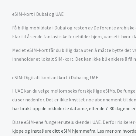
eSIM-kort i Dubai og UAE
Få billig mobildata i Dubai og resten av De forente arabisk
klar til å sende fantastiske feriebilder hjem, uansett hvor i 
Med et eSIM-kort får du billig data uten å måtte bytte det v
inneholder et lokalt SIM-kort. Det kan ikke bli enklere å få 
eSIM: Digitalt kontantkort i Dubai og UAE
I UAE kan du velge mellom seks forskjellige eSIMs. De funge
du ser nedenfor. Det er ikke knyttet noe abonnement til dem,
har brukt opp de inkluderte dataene, eller de 7-30 dagene er
Disse eSIM-ene fungerer utelukkende i UAE. Derfor risikerer
kjøpe og installere ditt eSIM hjemmefra. Les mer om hvorda