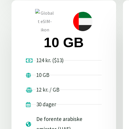
10 GB
124 kr. ($13)
10 GB
12 kr. / GB
30 dager
De forente arabiske