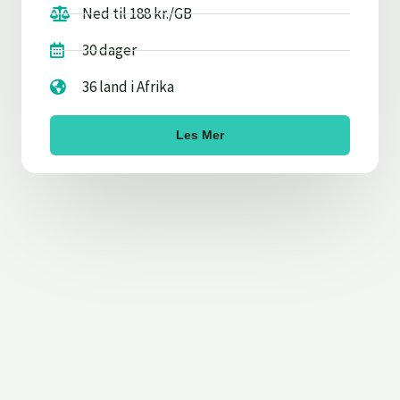
Ned til 188 kr./GB
30 dager
36 land i Afrika
Les Mer
FAQ: Hva er et eSIM-kort?
Installasjonsguide
Kan du bruke eSIM?