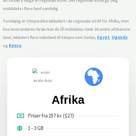
en fordel å velge et regionalt eSIM. Det regionale eSIM gir deg
mobildata i flere land samtidig.
Foreløpig er Etiopia ikke inkludert i de regionale eSIM for Afrika, men
hos leverandøren Airalo kan du få mobildata i hele 36 andre afrikanske
land, inkludert flere naboland til Etiopia som Sudan,
Egypt
,
Uganda
og
Kenya
.
Afrika
Priser fra 257 kr. ($27)
1 - 3 GB