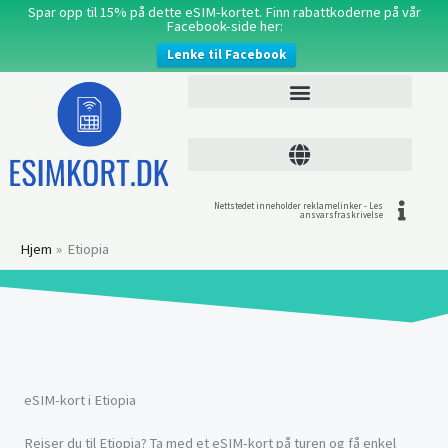
Hopp
Spar opp til 15% på dette eSIM-kortet. Finn rabattkoderne på vår
Facebook-side her:
rett
Lenke til Facebook
til
innholdet
Nettstedet inneholder reklamelinker - Les
ansvarsfraskrivelse
Hjem
Etiopia
eSIM-kort i Etiopia
Reiser du til Etiopia? Ta med et eSIM-kort på turen og få enkel