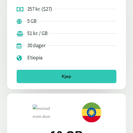
257 kr. ($27)
5 GB
51 kr. / GB
30 dager
Etiopia
Kjøp