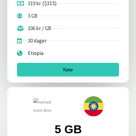
319 kr. ($33.5)
3 GB
106 kr. / GB
30 dager
Etiopia
Kjøp
5 GB