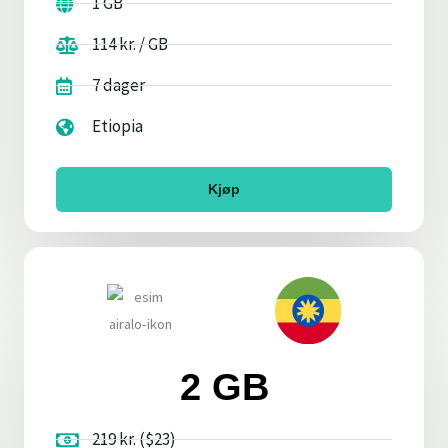
1 GB
114 kr. / GB
7 dager
Etiopia
Kjøp
2 GB
219 kr. ($23)