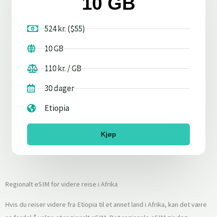
10 GB
524 kr. ($55)
10 GB
110 kr. / GB
30 dager
Etiopia
Kjøp
Regionalt eSIM for videre reise i Afrika
Hvis du reiser videre fra Etiopia til et annet land i Afrika, kan det være