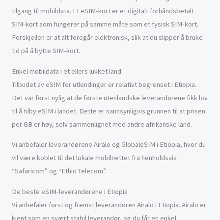
tilgang til mobildata. Et eSIM-kort er et digitalt forhåndsbetalt
SIM-kort som fungerer på samme måte som et fysisk SIM-kort.
Forskjellen er at alt foregår elektronisk, slik at du slipper å bruke
tid på å bytte SIM-kort.
Enkel mobildata i et ellers lukket land
Tilbudet av eSIM for utlendinger er relativt begrenset i Etiopia.
Det var først nylig at de første utenlandske leverandørene fikk lov
til å tilby eSIM i landet. Dette er sannsynligvis grunnen til at prisen
per GB er høy, selv sammenlignet med andre afrikanske land.
Vi anbefaler leverandørene Airalo og GlobaleSIM i Etiopia, hvor du
vil være koblet til det lokale mobilnettet fra henholdsvis
“Safaricom” og “Ethio Telecom”.
De beste eSIM-leverandørene i Etiopia
Vi anbefaler først og fremst leverandøren Airalo i Etiopia. Airalo er
kjent som en svært stabil leverandør, og du får en enkel