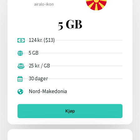
5 GB
124 kr. ($13)
5 GB
25 kr. / GB
30 dager
Nord-Makedonia
Kjøp