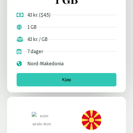
43 kr. ($4.5)
1 GB
43 kr. / GB
7 dager
Nord-Makedonia
Kjøp