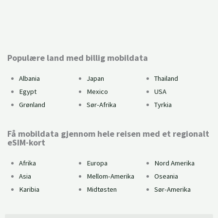
Kan du bruke eSIM?
Populære land med billig mobildata
Albania
Japan
Thailand
Egypt
Mexico
USA
Grønland
Sør-Afrika
Tyrkia
Få mobildata gjennom hele reisen med et regionalt
eSIM-kort
Afrika
Europa
Nord Amerika
Asia
Mellom-Amerika
Oseania
Karibia
Midtøsten
Sør-Amerika