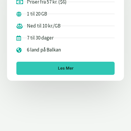
Priser fra 57 kr. ($6)
1 til 20 GB
Ned til 10 kr./GB
7 til 30 dager
6 land på Balkan
Les Mer
FAQ: Hva er et eSIM-kort?
Installasjonsguide