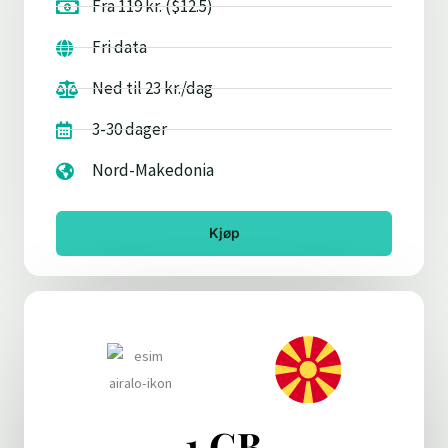
Fra 119 kr. ($12.5)
Fri data
Ned til 23 kr./dag
3-30 dager
Nord-Makedonia
Kjøp
1 GB