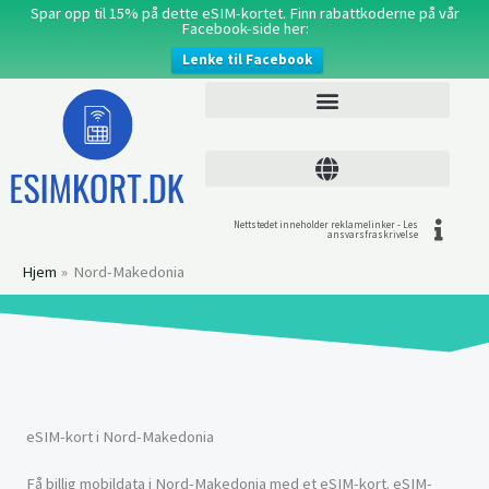
Hopp
Spar opp til 15% på dette eSIM-kortet. Finn rabattkoderne på vår
Facebook-side her:
rett
Lenke til Facebook
til
innholdet
Nettstedet inneholder reklamelinker - Les
ansvarsfraskrivelse
Hjem
Nord-Makedonia
eSIM-kort i Nord-Makedonia
Få billig mobildata i Nord-Makedonia med et eSIM-kort. eSIM-