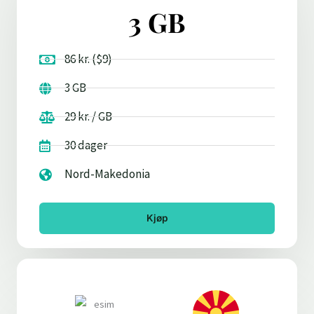
3 GB
86 kr. ($9)
3 GB
29 kr. / GB
30 dager
Nord-Makedonia
Kjøp