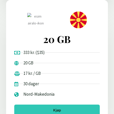
20 GB
333 kr. ($35)
20 GB
17 kr. / GB
30 dager
Nord-Makedonia
Kjøp