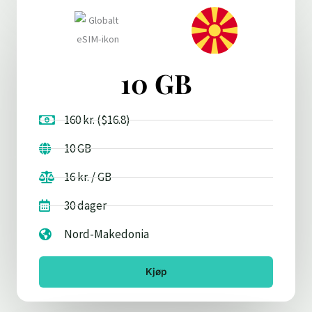
10 GB
160 kr. ($16.8)
10 GB
16 kr. / GB
30 dager
Nord-Makedonia
Kjøp