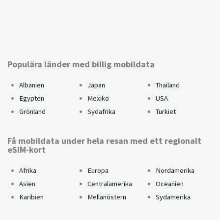
Kan du använda eSIM?
Populära länder med billig mobildata
Albanien
Japan
Thailand
Egypten
Mexiko
USA
Grönland
Sydafrika
Turkiet
Få mobildata under hela resan med ett regionalt
eSIM-kort
Afrika
Europa
Nordamerika
Asien
Centralamerika
Oceanien
Karibien
Mellanöstern
Sydamerika