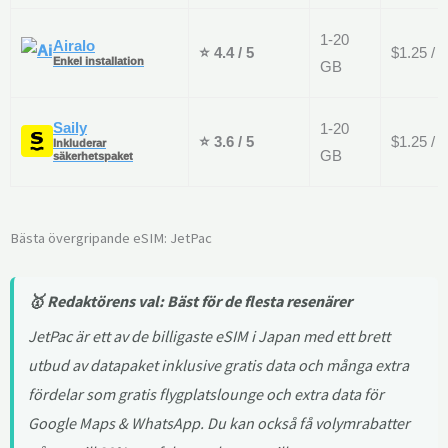
1-20
Airalo
⭐ 4.4 / 5
$1.25 / 
Enkel installation
GB
Saily
1-20
⭐ 3.6 / 5
$1.25 / 
Inkluderar
GB
säkerhetspaket
Bästa övergripande eSIM: JetPac
🥇 Redaktörens val: Bäst för de flesta resenärer
JetPac är ett av de billigaste eSIM i Japan med ett brett
utbud av datapaket inklusive gratis data och många extra
fördelar som gratis flygplatslounge och extra data för
Google Maps & WhatsApp. Du kan också få volymrabatter