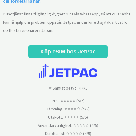
om fördelarna här.
Kundtjänst finns tillgänglig dygnet runt via WhatsApp, så att du snabbt
kan få hjälp om problem uppstår. Jetpac är därför ett självklart val för
de flesta resenärer i Japan.
Köp eSIM hos JetPac
⭐ Samlat betyg: 4.4/5
Pris: ⭐⭐⭐⭐⭐ (5/5)
Täckning: ⭐⭐⭐⭐☆ (4/5)
Utskott: ⭐⭐⭐⭐⭐ (5/5)
Användarvänlighet: ⭐⭐⭐⭐☆ (4/5)
Kundtjänst: ⭐⭐⭐⭐☆ (4/5)