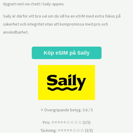
dygnet runt via chatt i Saily-appen.
Saily är därför ett bra val om du vill ha en eSIM med extra fokus på
säkerhet och integritet utan att kompromissa med pris och
användbarhet.
Köp eSIM på Saily
⭐ Övergripande betyg: 3.6 / 5
Pris: ⭐⭐⭐⭐⭐☆☆☆☆ (3/5)
Täckning: ⭐⭐⭐⭐⭐☆☆☆ (3/5)