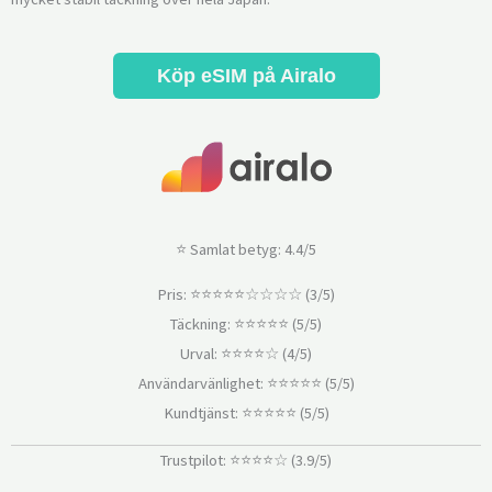
Köp eSIM på Airalo
⭐ Samlat betyg: 4.4/5
Pris: ⭐⭐⭐⭐⭐☆☆☆☆ (3/5)
Täckning: ⭐⭐⭐⭐⭐ (5/5)
Urval: ⭐⭐⭐⭐☆ (4/5)
Användarvänlighet: ⭐⭐⭐⭐⭐ (5/5)
Kundtjänst: ⭐⭐⭐⭐⭐ (5/5)
Trustpilot: ⭐⭐⭐⭐☆ (3.9/5)