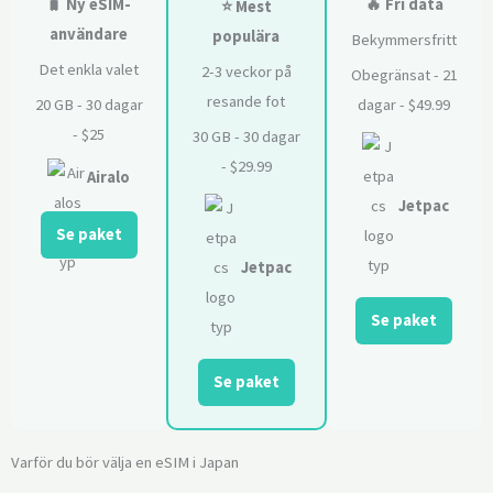
🧳 Ny eSIM-
🔥 Fri data
⭐ Mest
användare
populära
Bekymmersfritt
Det enkla valet
2-3 veckor på
Obegränsat - 21
resande fot
20 GB - 30 dagar
dagar - $49.99
- $25
30 GB - 30 dagar
- $29.99
Airalo
Jetpac
Se paket
Jetpac
Se paket
Se paket
Varför du bör välja en eSIM i Japan