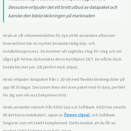
Dessutom erbjuder det ett brett utbud av datapaket och
kanske den bästa täckningen på marknaden
Airalo är vår rekommendation för nya eSIM-användare eftersom
leverantören har en mycket användarvänlig köp- och
installationsprocess. Du kommer att vägledas steg för steg och om
något går fel kan du kontakta deras kundtjänst 24/7. Du måste dock
betala lite mer per. GB jämfört med Jetpac.
Airalo erbjuder datapaket från 1-20 GB med flexibla bindningstider på
upp till 30 dagar. Dessutom finns det även paket med fri data, perfekt
för dig som vill resa bekymmersfritt.
Airalo använder nätverk från KDDI (au) och SoftBank. KDDI har utsetts
till det bästa mobilnätet i Japan av
Öppen signal
, och SoftBank
fungerar som ett starkt komplement. Detta innebär att du får en
mycket stabil täckning över hela Japan.