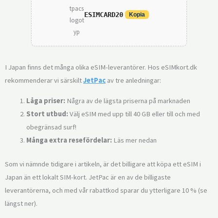
ESIMCARD20
Kopia
I Japan finns det många olika eSIM-leverantörer. Hos eSIMkort.dk
rekommenderar vi särskilt
JetPac
av tre anledningar:
Låga priser:
Några av de lägsta priserna på marknaden
Stort utbud
:
Välj eSIM med upp till 40 GB eller till och med
obegränsad surf!
Många extra resefördelar:
Läs mer nedan
Som vi nämnde tidigare i artikeln, är det billigare att köpa ett eSIM i
Japan än ett lokalt SIM-kort. JetPac är en av de billigaste
leverantörerna, och med vår rabattkod sparar du ytterligare 10 % (se
längst ner).