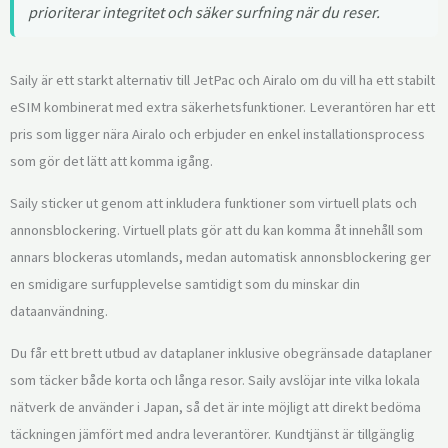
prioriterar integritet och säker surfning när du reser.
Saily är ett starkt alternativ till JetPac och Airalo om du vill ha ett stabilt
eSIM kombinerat med extra säkerhetsfunktioner. Leverantören har ett
pris som ligger nära Airalo och erbjuder en enkel installationsprocess
som gör det lätt att komma igång.
Saily sticker ut genom att inkludera funktioner som virtuell plats och
annonsblockering. Virtuell plats gör att du kan komma åt innehåll som
annars blockeras utomlands, medan automatisk annonsblockering ger
en smidigare surfupplevelse samtidigt som du minskar din
dataanvändning.
Du får ett brett utbud av dataplaner inklusive obegränsade dataplaner
som täcker både korta och långa resor. Saily avslöjar inte vilka lokala
nätverk de använder i Japan, så det är inte möjligt att direkt bedöma
täckningen jämfört med andra leverantörer. Kundtjänst är tillgänglig