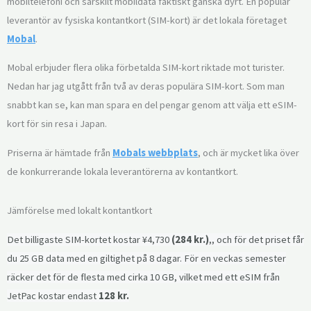
mobiltelefoni och särskilt mobildata faktiskt ganska dyrt. En populär
leverantör av fysiska kontantkort (SIM-kort) är det lokala företaget
Mobal
.
Mobal erbjuder flera olika förbetalda SIM-kort riktade mot turister.
Nedan har jag utgått från två av deras populära SIM-kort. Som man
snabbt kan se, kan man spara en del pengar genom att välja ett eSIM-
kort för sin resa i Japan.
Priserna är hämtade från
Mobals webbplats
, och är mycket lika över
de konkurrerande lokala leverantörerna av kontantkort.
Jämförelse med lokalt kontantkort
Det billigaste SIM-kortet kostar ¥4,730
(284 kr.)
,
, och för det priset får
du 25 GB data med en giltighet på 8 dagar. För en veckas semester
räcker det för de flesta med cirka 10 GB, vilket med ett eSIM från
JetPac kostar endast
128 kr.