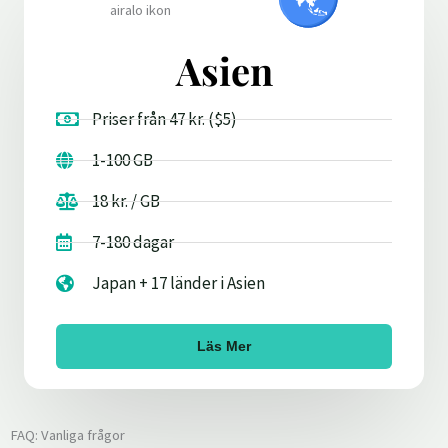
Asien
Priser från 47 kr. ($5)
1-100 GB
18 kr. / GB
7-180 dagar
Japan + 17 länder i Asien
Läs Mer
FAQ: Vanliga frågor