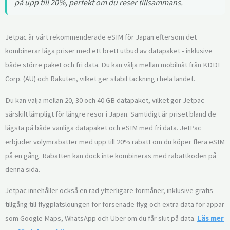
på upp till 20%, perfekt om du reser tillsammans.
Jetpac är vårt rekommenderade eSIM för Japan eftersom det
kombinerar låga priser med ett brett utbud av datapaket - inklusive
både större paket och fri data. Du kan välja mellan mobilnät från KDDI
Corp. (AU) och Rakuten, vilket ger stabil täckning i hela landet.
Du kan välja mellan 20, 30 och 40 GB datapaket, vilket gör Jetpac
särskilt lämpligt för längre resor i Japan. Samtidigt är priset bland de
lägsta på både vanliga datapaket och eSIM med fri data. JetPac
erbjuder volymrabatter med upp till 20% rabatt om du köper flera eSIM
på en gång. Rabatten kan dock inte kombineras med rabattkoden på
denna sida.
Jetpac innehåller också en rad ytterligare förmåner, inklusive gratis
tillgång till flygplatsloungen för försenade flyg och extra data för appar
som Google Maps, WhatsApp och Uber om du får slut på data.
Läs mer