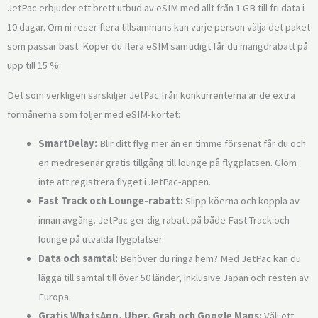
JetPac erbjuder ett brett utbud av eSIM med allt från 1 GB till fri data i
10 dagar. Om ni reser flera tillsammans kan varje person välja det paket
som passar bäst. Köper du flera eSIM samtidigt får du mängdrabatt på
upp till 15 %.
Det som verkligen särskiljer JetPac från konkurrenterna är de extra
förmånerna som följer med eSIM-kortet:
SmartDelay:
Blir ditt flyg mer än en timme försenat får du och
en medresenär gratis tillgång till lounge på flygplatsen. Glöm
inte att registrera flyget i JetPac-appen.
Fast Track och Lounge-rabatt:
Slipp köerna och koppla av
innan avgång. JetPac ger dig rabatt på både Fast Track och
lounge på utvalda flygplatser.
Data och samtal:
Behöver du ringa hem? Med JetPac kan du
lägga till samtal till över 50 länder, inklusive Japan och resten av
Europa.
Gratis WhatsApp, Uber, Grab och Google Maps:
Välj ett