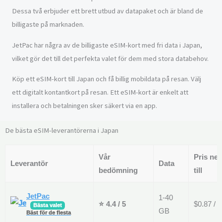
Dessa två erbjuder ett brett utbud av datapaket och är bland de
billigaste på marknaden.
JetPac har några av de billigaste eSIM-kort med fri data i Japan,
vilket gör det till det perfekta valet för dem med stora databehov.
Köp ett eSIM-kort till Japan och få billig mobildata på resan. Välj
ett digitalt kontantkort på resan. Ett eSIM-kort är enkelt att
installera och betalningen sker säkert via en app.
De bästa eSIM-leverantörerna i Japan
Vår
Pris ner
Leverantör
Data
bedömning
till
JetPac
1-40
⭐ 4.4 / 5
$0.87 / 
Bästa valet
GB
Bäst för de flesta