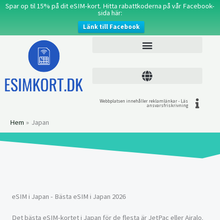
Hoppa
Spar op til 15% på dit eSIM-kort. Hitta rabattkoderna på vår Facebook-
sida här:
till
Länk till Facebook
innehåll
Webbplatsen innehåller reklamlänkar - Läs
ansvarsfriskrivning
Hem
Japan
eSIM i Japan - Bästa eSIM i Japan 2026
Det bästa eSIM-kortet i Japan för de flesta är JetPac eller Airalo.