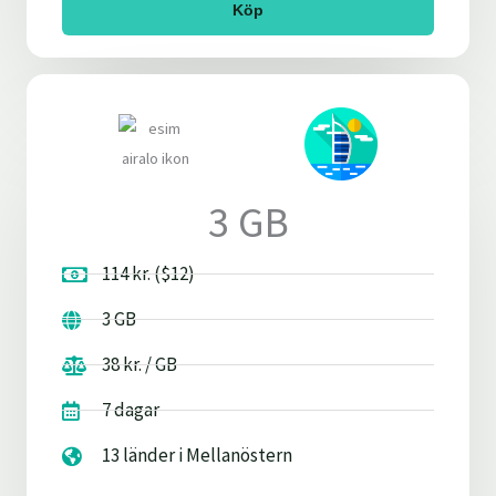
Köp
3 GB
114 kr. ($12)
3 GB
38 kr. / GB
7 dagar
13 länder i Mellanöstern