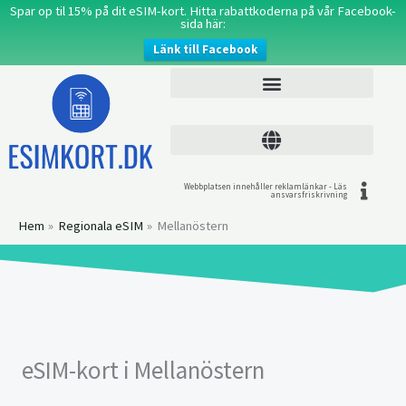
Hoppa
Spar op til 15% på dit eSIM-kort. Hitta rabattkoderna på vår Facebook-
sida här:
till
Länk till Facebook
innehåll
Webbplatsen innehåller reklamlänkar - Läs
ansvarsfriskrivning
Hem
Regionala eSIM
Mellanöstern
eSIM-kort i Mellanöstern