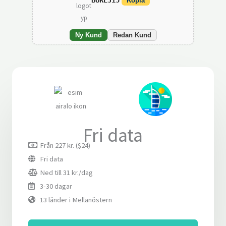
BUREJ15
Kopia
Ny Kund
Redan Kund
Fri data
Från 227 kr. ($24)
Fri data
Ned till 31 kr./dag
3-30 dagar
13 länder i Mellanöstern