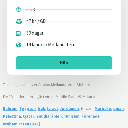
3 GB
47 kr. / GB
30 dagar
19 länder i Mellanöstern
Köp
Täckningskarta över Airalos Mellanöstern eSIM-kort
De 13 länder som ingår i Airalo Middle East eSIM-kort:
Bahrain
,
Egypten
,
Irak
,
Israel
,
Jordanien
, Kuwait,
Marocko
,
oman
,
Palestina
,
Qatar
,
Saudiarabien
,
Tunisien
,
Förenade
Arabemiraten (UAE)