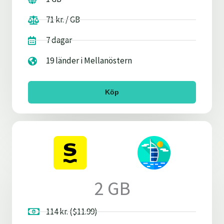
71 kr. / GB
7 dagar
19 länder i Mellanöstern
Köp
2 GB
114 kr. ($11.99)