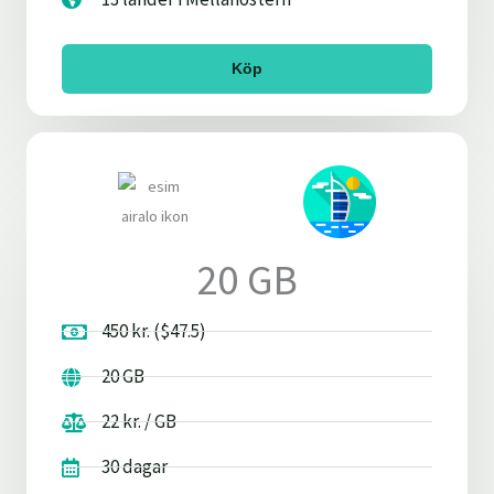
Köp
20 GB
450 kr. ($47.5)
20 GB
22 kr. / GB
30 dagar