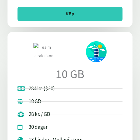
Köp
10 GB
284 kr. ($30)
10 GB
28 kr. / GB
30 dagar
13 länder i Mellanöstern