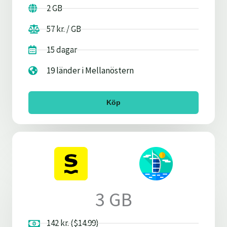
2 GB
57 kr. / GB
15 dagar
19 länder i Mellanöstern
Köp
3 GB
142 kr. ($14.99)