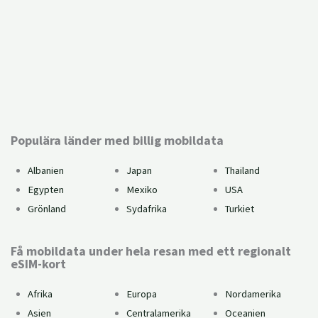
Installationsguide
Kan du använda eSIM?
Populära länder med billig mobildata
Albanien
Japan
Thailand
Egypten
Mexiko
USA
Grönland
Sydafrika
Turkiet
Få mobildata under hela resan med ett regionalt
eSIM-kort
Afrika
Europa
Nordamerika
Asien
Centralamerika
Oceanien