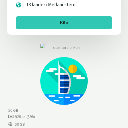
13 länder i Mellanöstern
Köp
50 GB
928 kr. ($98)
50 GB