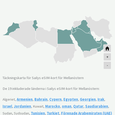
+
-
Täckningskarta för Sailys eSIM-kort för Mellanöstern
De 19 inkluderade länderna i Sailys eSIM-kort för Mellanöstern:
Algeriet,
Armenien
,
Bahrain
,
Cypern
,
Egypten
,
Georgien
,
Irak
,
Israel
,
Jordanien
, Kuwait,
Marocko
,
oman
,
Qatar
,
Saudiarabien
,
Sudan, Sydsudan,
Tunisien
,
Turkiet
,
Förenade Arabemiraten (UAE)