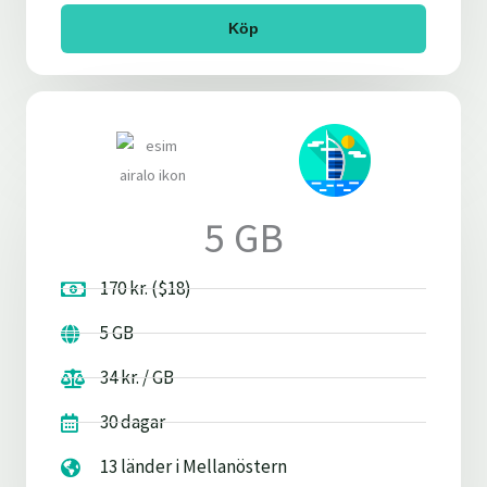
Köp
5 GB
170 kr. ($18)
5 GB
34 kr. / GB
30 dagar
13 länder i Mellanöstern