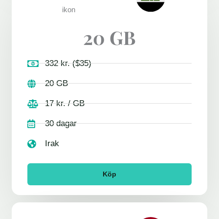
20 GB
332 kr. ($35)
20 GB
17 kr. / GB
30 dagar
Irak
Köp