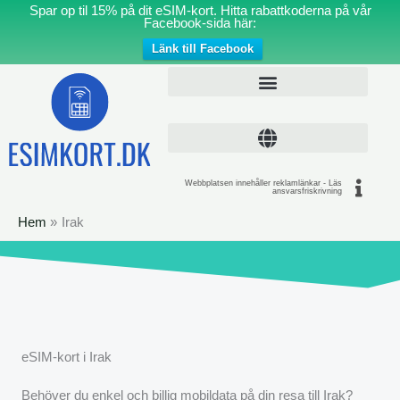
Hoppa
Spar op til 15% på dit eSIM-kort. Hitta rabattkoderna på vår
Facebook-sida här:
till
Länk till Facebook
innehåll
Webbplatsen innehåller reklamlänkar - Läs
ansvarsfriskrivning
Hem
Irak
eSIM-kort i Irak
Behöver du enkel och billig mobildata på din resa till Irak?