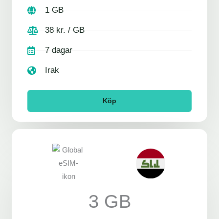
1 GB
38 kr. / GB
7 dagar
Irak
Köp
3 GB