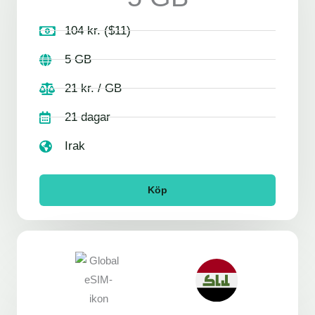
104 kr. ($11)
5 GB
21 kr. / GB
21 dagar
Irak
Köp