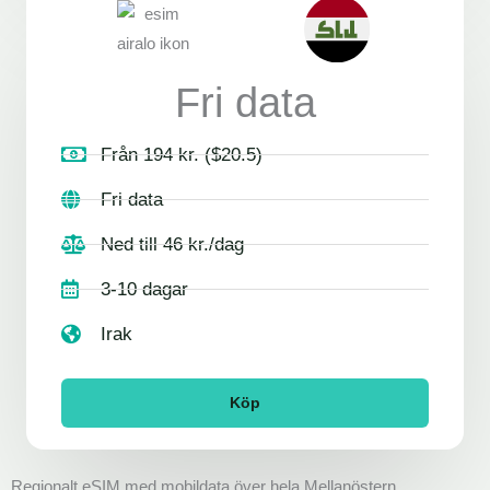
Fri data
Från 194 kr. ($20.5)
Fri data
Ned till 46 kr./dag
3-10 dagar
Irak
Köp
Regionalt eSIM med mobildata över hela Mellanöstern