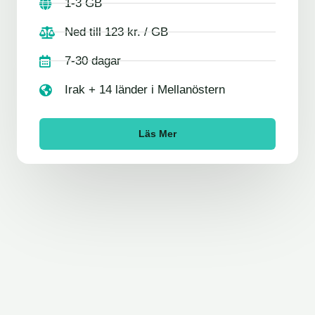
1-3 GB
Ned till 123 kr. / GB
7-30 dagar
Irak + 14 länder i Mellanöstern
Läs Mer
FAQ: Vad är ett eSIM-kort?
Installationsguide