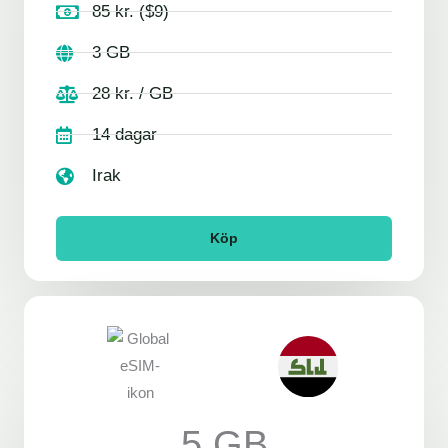
85 kr. ($9)
3 GB
28 kr. / GB
14 dagar
Irak
Köp
5 GB