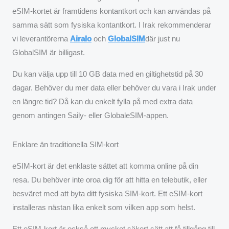
eSIM-kortet är framtidens kontantkort och kan användas på
samma sätt som fysiska kontantkort. I Irak rekommenderar
vi leverantörerna
Airalo
och
GlobalSIM
där just nu
GlobalSIM är billigast.
Du kan välja upp till 10 GB data med en giltighetstid på 30
dagar. Behöver du mer data eller behöver du vara i Irak under
en längre tid? Då kan du enkelt fylla på med extra data
genom antingen Saily- eller GlobaleSIM-appen.
Enklare än traditionella SIM-kort
eSIM-kort är det enklaste sättet att komma online på din
resa. Du behöver inte oroa dig för att hitta en telebutik, eller
besväret med att byta ditt fysiska SIM-kort. Ett eSIM-kort
installeras nästan lika enkelt som vilken app som helst.
Ett eSIM-kort är också ett mycket säkert sätt att få tillgång till