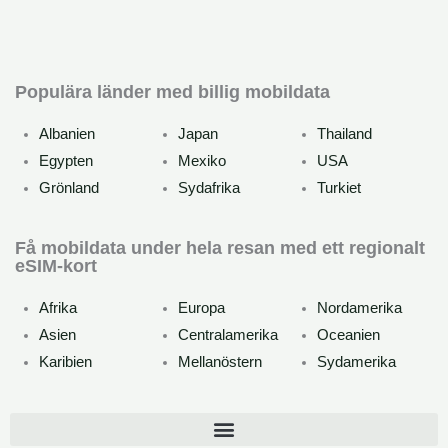
Kan du använda eSIM?
Populära länder med billig mobildata
Albanien
Japan
Thailand
Egypten
Mexiko
USA
Grönland
Sydafrika
Turkiet
Få mobildata under hela resan med ett regionalt
eSIM-kort
Afrika
Europa
Nordamerika
Asien
Centralamerika
Oceanien
Karibien
Mellanöstern
Sydamerika