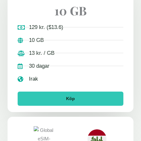
10 GB
129 kr. ($13.6)
10 GB
13 kr. / GB
30 dagar
Irak
Köp