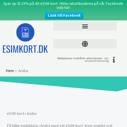
Hoppa
Spar op til 15% på dit eSIM-kort. Hitta rabattkoderna på vår Facebook-
sida här:
till
Länk till Facebook
innehåll
Webbplatsen innehåller reklamlänkar - Läs
ansvarsfriskrivning
Hem
Aruba
eSIM-kort i Aruba
Få billig mobildata i Aruba med ett eSIM-kort. Kom snabbt och