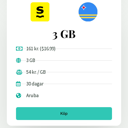
3 GB
161 kr. ($16.99)
3 GB
54 kr. / GB
30 dagar
Aruba
Köp