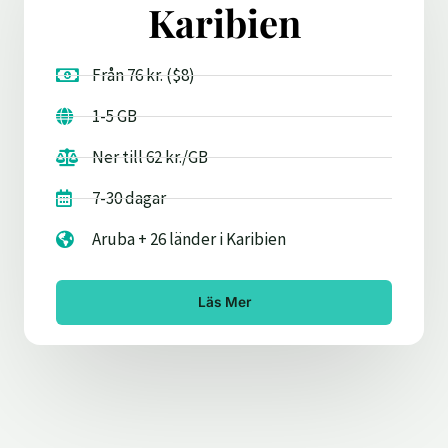
Karibien
Från 76 kr. ($8)
1-5 GB
Ner till 62 kr./GB
7-30 dagar
Aruba + 26 länder i Karibien
Läs Mer