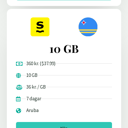
10 GB
360 kr. ($37.99)
10 GB
36 kr. / GB
7 dagar
Aruba