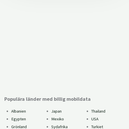
FAQ: Vad är ett eSIM-kort?
Installationsguide
Kan du använda eSIM?
Populära länder med billig mobildata
Albanien
Japan
Thailand
Egypten
Mexiko
USA
Grönland
Sydafrika
Turkiet