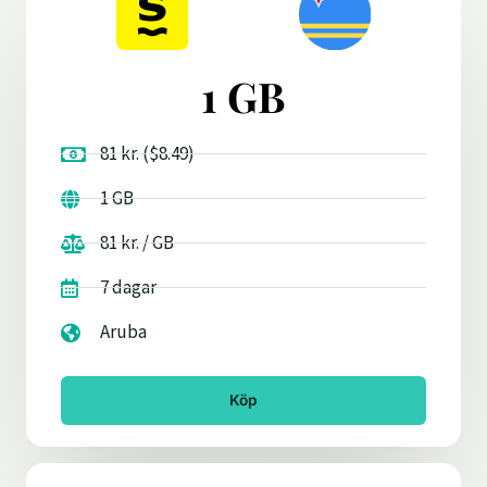
1 GB
81 kr. ($8.49)
1 GB
81 kr. / GB
7 dagar
Aruba
Köp