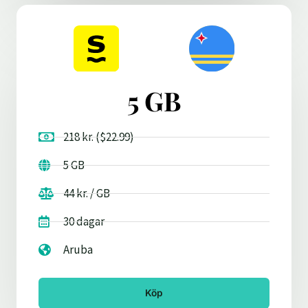
5 GB
218 kr. ($22.99)
5 GB
44 kr. / GB
30 dagar
Aruba
Köp