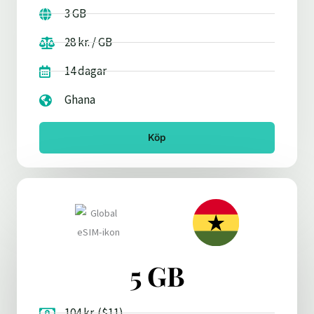
3 GB
28 kr. / GB
14 dagar
Ghana
Köp
5 GB
104 kr. ($11)