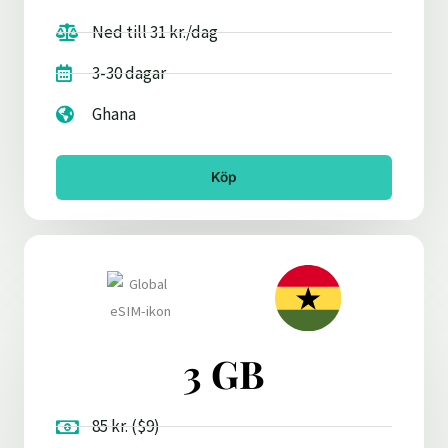
Ned till 31 kr./dag
3-30 dagar
Ghana
Köp
3 GB
85 kr. ($9)