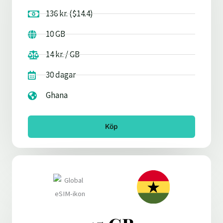
136 kr. ($14.4)
10 GB
14 kr. / GB
30 dagar
Ghana
Köp