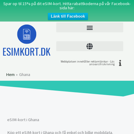
Hoppa
Spar op til 15% på dit eSIM-kort. Hitta rabattkoderna på vår Facebook-
sida här:
till
Länk till Facebook
innehåll
Webbplatsen innehåller reklamlänkar - Läs
ansvarsfriskrivning
Hem
Ghana
eSIM-kort i Ghana
Köp ett eSIM-kort i Ghana och få enkel och billig mobildata.