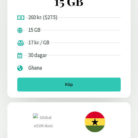
15 GB
260 kr. ($27.5)
15 GB
17 kr. / GB
30 dagar
Ghana
Köp