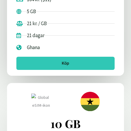
5 GB
21 kr. / GB
21 dagar
Ghana
Köp
10 GB