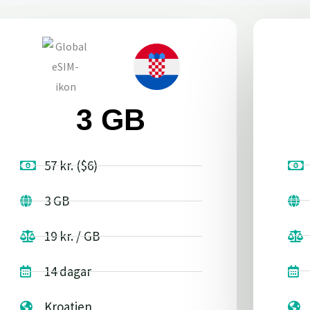
3 GB
57 kr. ($6)
3 GB
19 kr. / GB
14 dagar
Kroatien