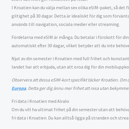
I Kroatien kan du välja mellan sex olika eSIM-paket, så det
giltighet på 30 dagar. Detta är idealiskt för dig som förvän
används till navigation, sociala medier eller streaming.
Fördelarna med eSIM är många. Du betalar i förskott för din d
automatiskt efter 30 dagar, vilket betyder att du inte beh
Njut av din semester i Kroatien med full frihet och konstan
landet har att erbjuda, utan att oroa dig för din mobiluppk
Observera att dessa eSIM-kort specifikt täcker Kroatien. Om 
Europa
. Detta ger dig ännu mer frihet att resa utan bekymmer
Fri data i Kroatien med Airalo
Om du vill ha ultimat frihet på din semester utan att behöv
fri data i Kroatien. Du kan alltså ligga på stranden och strea