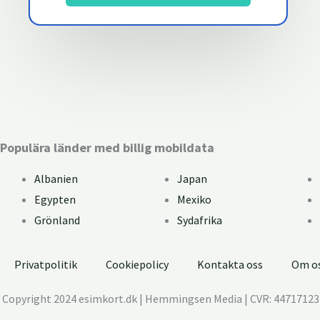
FAQ: Vad är ett eSIM-kort?
Populära länder med billig mobildata
Albanien
Japan
Egypten
Mexiko
Grönland
Sydafrika
Privatpolitik
Cookiepolicy
Kontakta oss
Om o
Copyright 2024 esimkort.dk | Hemmingsen Media | CVR: 44717123