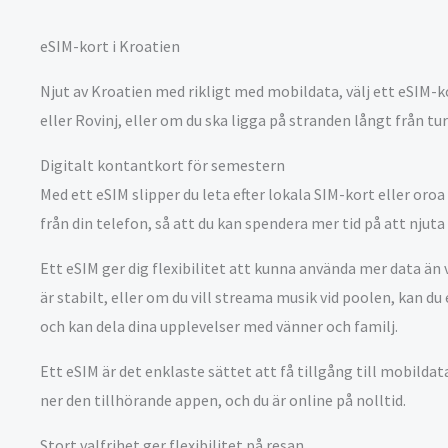
eSIM-kort i Kroatien
Njut av Kroatien med rikligt med mobildata, välj ett eSIM-k
eller Rovinj, eller om du ska ligga på stranden långt från tu
Digitalt kontantkort för semestern
Med ett eSIM slipper du leta efter lokala SIM-kort eller oroa
från din telefon, så att du kan spendera mer tid på att njut
Ett eSIM ger dig flexibilitet att kunna använda mer data än
är stabilt, eller om du vill streama musik vid poolen, kan du
och kan dela dina upplevelser med vänner och familj.
Ett eSIM är det enklaste sättet att få tillgång till mobildat
ner den tillhörande appen, och du är online på nolltid.
Stort valfrihet ger flexibilitet på resan