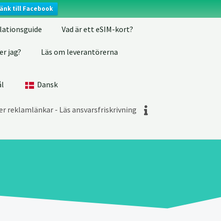
änk till Facebook
llationsguide
Vad är ett eSIM-kort?
er jag?
Läs om leverantörerna
ål
Dansk
r reklamlänkar - Läs ansvarsfriskrivning