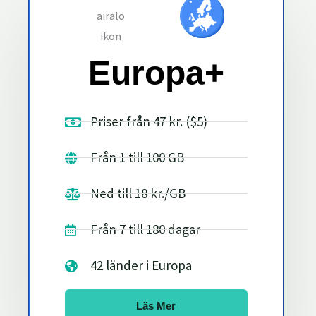
Europa+
Priser från 47 kr. ($5)
Från 1 till 100 GB
Ned till 18 kr./GB
Från 7 till 180 dagar
42 länder i Europa
Läs Mer