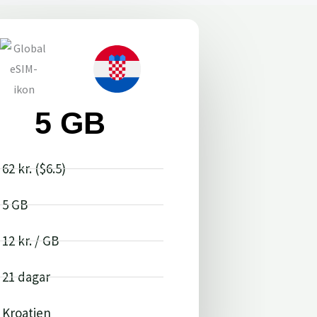
5 GB
62 kr. ($6.5)
5 GB
12 kr. / GB
21 dagar
Kroatien