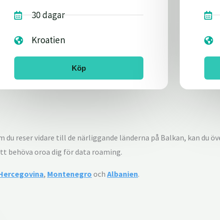
30 dagar
Kroatien
Köp
om du reser vidare till de närliggande länderna på Balkan, kan du öv
att behöva oroa dig för data roaming.
 Hercegovina
,
Montenegro
och
Albanien
.