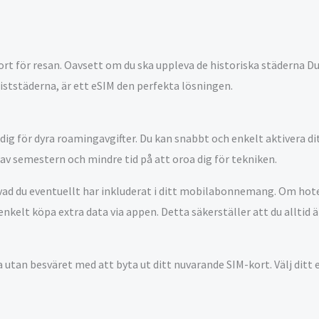
ort för resan. Oavsett om du ska uppleva de historiska städerna Du
riststäderna, är ett eSIM den perfekta lösningen.
 dig för dyra roamingavgifter. Du kan snabbt och enkelt aktivera di
a av semestern och mindre tid på att oroa dig för tekniken.
 vad du eventuellt har inkluderat i ditt mobilabonnemang. Om hote
 enkelt köpa extra data via appen. Detta säkerställer att du alltid
a utan besväret med att byta ut ditt nuvarande SIM-kort. Välj ditt 