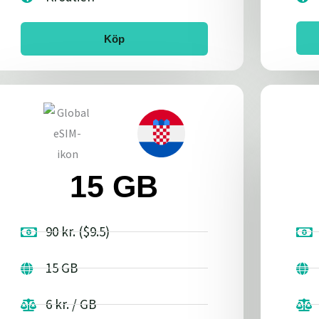
Köp
15 GB
90 kr. ($9.5)
15 GB
6 kr. / GB