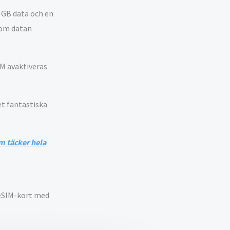
0 GB data och en
t om datan
IM avaktiveras
et fantastiska
m täcker hela
 eSIM-kort med