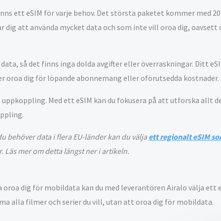
 finns ett eSIM för varje behov. Det största paketet kommer med 2
tar dig att använda mycket data och som inte vill oroa dig, oavset
ata, så det finns inga dolda avgifter eller överraskningar. Ditt eS
över oroa dig för löpande abonnemang eller oförutsedda kostnader.
t uppkoppling. Med ett eSIM kan du fokusera på att utforska allt d
oppling.
du behöver data i flera EU-länder kan du välja
ett regionalt eSIM so
. Läs mer om detta längst ner i artikeln.
a oroa dig för mobildata kan du med leverantören Airalo välja ett
ma alla filmer och serier du vill, utan att oroa dig för mobildata.