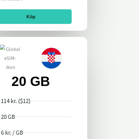
Köp
20 GB
114 kr. ($12)
20 GB
6 kr. / GB