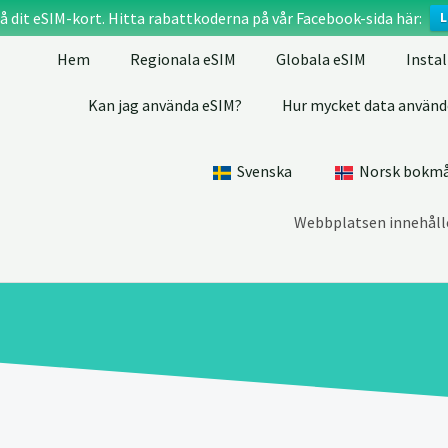
å dit eSIM-kort. Hitta rabattkoderna på vår Facebook-sida här:
L
Hem
Regionala eSIM
Globala eSIM
Insta
Kan jag använda eSIM?
Hur mycket data använd
Svenska
Norsk bokm
Webbplatsen innehålle