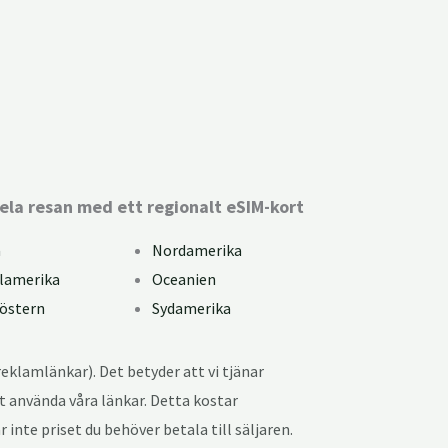
Kan du använda eSIM?
ela resan med ett regionalt eSIM-kort
a
Nordamerika
lamerika
Oceanien
östern
Sydamerika
reklamlänkar). Det betyder att vi tjänar
 använda våra länkar. Detta kostar
inte priset du behöver betala till säljaren.