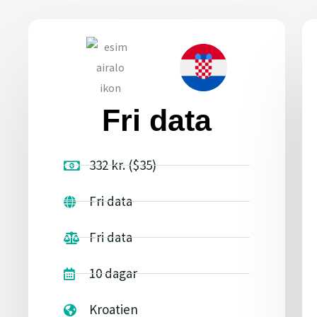
Fri data
332 kr. ($35)
Fri data
Fri data
10 dagar
Kroatien