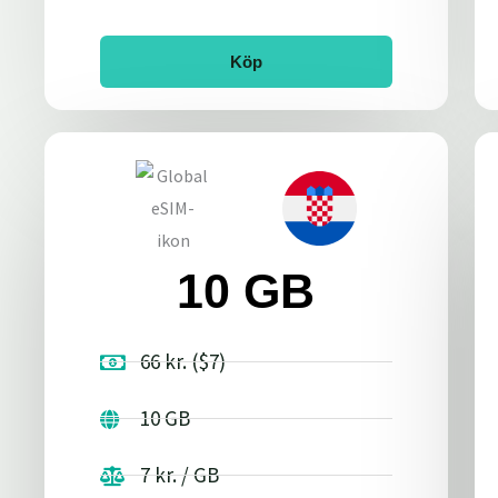
Köp
10 GB
66 kr. ($7)
10 GB
7 kr. / GB