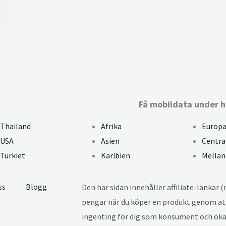
Installationsguide
Få mobildata under h
Thailand
Afrika
Europ
USA
Asien
Centra
Turkiet
Karibien
Mellan
ss
Blogg
Den här sidan innehåller affiliate-länkar (
pengar när du köper en produkt genom att
ingenting för dig som konsument och ökar 