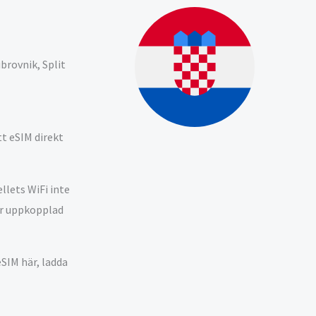
brovnik, Split
tt eSIM direkt
llets WiFi inte
 är uppkopplad
eSIM här, ladda